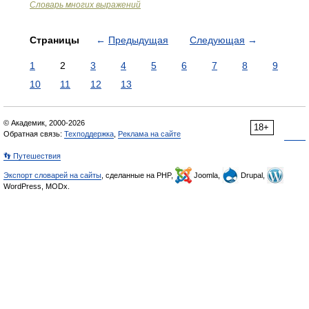
Словарь многих выражений
Страницы
←
Предыдущая
Следующая
→
1
2
3
4
5
6
7
8
9
10
11
12
13
© Академик, 2000-2026
18+
Обратная связь:
Техподдержка
,
Реклама на сайте
👣 Путешествия
Экспорт словарей на сайты
, сделанные на PHP,
Joomla,
Drupal,
WordPress, MODx.