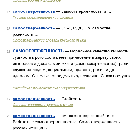
Словарь военных терминов
самоотверженность
— самоотв ерженность, и …
16
Русский орфографический словарь
самоотверженность
— (3 ж), Р., Д., Пр. самоотве/
17
рженности …
Орфографический словарь русского языка
САМООТВЕРЖЕННОСТЬ
— моральное качество личности,
18
сущность к рого составляет принесение в жертву своих
интересов и даже самой жизни (самопожертвование). ради
служения людям, социальным, нравств., религ. и др.
идеалам. С. нельзя определить однозначно. С. как поступок
…
Российская педагогическая энциклопедия
самоотверженность
— Стойкость …
19
Словарь синонимов русского языка
самоотверженность
— см. самоотверженный; и; ж.
20
Работать с самоотверженностью. Самоотве/рженность
русской женщины …